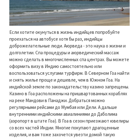
Если хотите окунуться в жизнь индийцев попробуйте
проехаться на автобусе хотя бы раз, индийцы
доброжелательные люди. Аюрведа - это наука о жизни и
долголетии. Спа процедуры и аюрведический массаж
можно сделать в многочисленных спа центрах. Вы можете
оформить визу в Индию самостоятельно или
воспользоваться услугами турфирм. В Северном Гоа найти
и снять жилье проще и дешевле, чем в Южном Гоа. На
индийской земле по законадательству казино запрещены.
Казино в Гоа расположены на пришвартованных кораблях
на реке Мандови в Панаджи. Добраться можно
регулярными рейсами до Мумбая или Дели. А дальше
внутренними индийскими авиалиниями до Даболима
(аэропорт в штате Гоа). В Гоа в сезон приезжают ювелиры
со всех частей Индии. Многие покупают драгоценные
изделия, и вам тоже захочется увезти домой такую