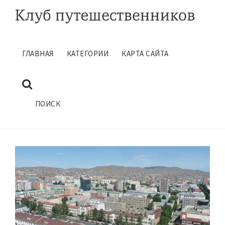
ГЛАВНАЯ
КАТЕГОРИИ
КАРТА САЙТА
УЛАН БАТОР СОВЕТЫ ТУРИСТУ
Сентябрь 13, 2016
ГЛАВНАЯ
ПОЛЕЗНЫЕ СОВЕТЫ
ПОИСК