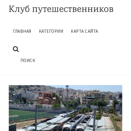
ГЛАВНАЯ
КАТЕГОРИИ
КАРТА САЙТА
ГРЕЦИЯ СОВЕТЫ ТУРИСТАМ
Август 17, 2015
ГЛАВНАЯ
САМОСТОЯТЕЛЬНЫЕ ПУТЕШЕСТВИЯ
ПОИСК