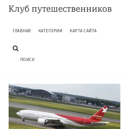
ГЛАВНАЯ
КАТЕГОРИИ
КАРТА САЙТА
ПОЛЕТ В ТУРЦИЮ
Август 29, 2016
ГЛАВНАЯ
САМОСТОЯТЕЛЬНЫЕ ПУТЕШЕСТВИЯ
ПОИСК