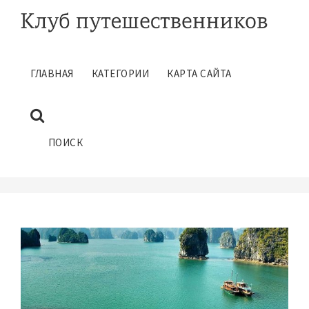
ГЛАВНАЯ
КАТЕГОРИИ
КАРТА САЙТА
СОВЕТЫ ТУРИСТАМ ВО
ВЬЕТНАМЕ ФАНТЬЕТ
Ноябрь 13, 2017
ПОИСК
ГЛАВНАЯ
САМОСТОЯТЕЛЬНЫЕ ПУТЕШЕСТВИЯ