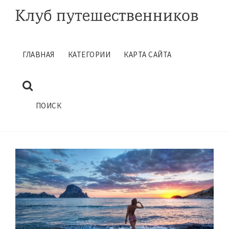
ГЛАВНАЯ
КАТЕГОРИИ
КАРТА САЙТА
ЛУЧШИЙ ОТДЫХ
Июнь 18, 2016
ГЛАВНАЯ
ЧТО ВЗЯТЬ В ОТПУСК
ПОИСК