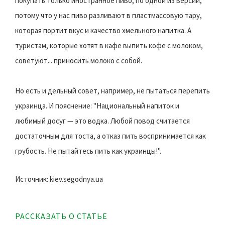
покупать только иностранное пиво, по одной из версий,
потому что у нас пиво разливают в пластмассовую тару,
которая портит вкус и качество хмельного напитка. А
туристам, которые хотят в кафе выпить кофе с молоком,
советуют... приносить молоко с собой.
Но есть и дельный совет, например, не пытаться перепить
украинца. И пояснение: "Национальный напиток и
любимый досуг — это водка. Любой повод считается
достаточным для тоста, а отказ пить воспринимается как
грубость. Не пытайтесь пить как украинцы!".
Источник: kiev.segodnya.ua
РАССКАЗАТЬ О СТАТЬЕ