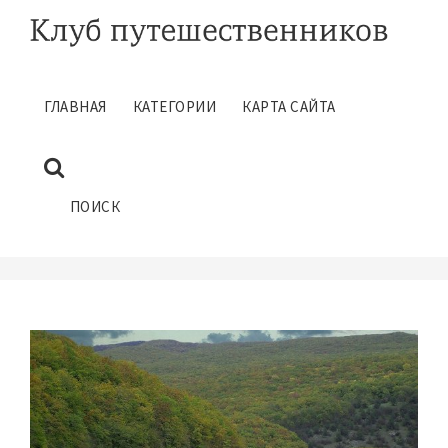
ГЛАВНАЯ
КАТЕГОРИИ
КАРТА САЙТА
СОВЕТЫ ТУРИСТАМ В
УКРАИНЕ
Июнь 23, 2022
ПОИСК
ГЛАВНАЯ
САМОСТОЯТЕЛЬНЫЕ ПУТЕШЕСТВИЯ