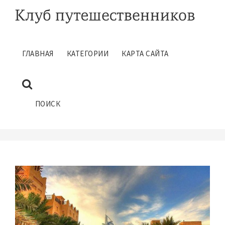
ГЛАВНАЯ
КАТЕГОРИИ
КАРТА САЙТА
ОТДЫХ В ДУБАЕ СОВЕТЫ
ТУРИСТАМ
Май 9, 2017
ПОИСК
ГЛАВНАЯ
САМОСТОЯТЕЛЬНЫЕ ПУТЕШЕСТВИЯ