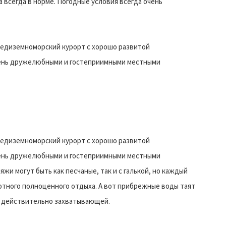
 всегда в норме. Погодные условия всегда очень
средиземноморский курорт с хорошо развитой
чень дружелюбными и гостеприимными местными
средиземноморский курорт с хорошо развитой
чень дружелюбными и гостеприимными местными
жи могут быть как песчаные, так и с галькой, но каждый
отного полноценного отдыха. А вот прибрежные воды таят
сь действительно захватывающей.