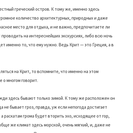
естный греческий остров. К тому же, именно здесь
громное количество архитектурных, природных и даже
асное место для отдыха, и не важно, предпочитаете ли
т проводить на интереснейших экскурсиях, либо всю ночь
т именно то, что ему нужно. Ведь Крит — это Греция, а в
ляться на Крит, то вспомните, что именно на этом
е о многом говорит.
жди здесь бывают только зимой. К тому же расположен он
а не бывает гроз, правда, уж если непогода достигает
 а раскатам грома будет вторить эхо, исходящее от гор,
бще же климат здесь морской, очень мягкий, и, даже не