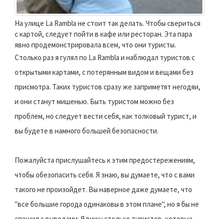
На улице La Rambla не стоит так делать. Чтобы свериться
с картой, следует пойти в кафе или ресторан. Эта пара
явно продемонстрировала всем, что они туристы.
Столько раз я гулял по La Rambla и наблюдал туристов с
открытыми картами, с потерянным видом и вещами без
присмотра. Таких туристов сразу же заприметят негодяи,
и они станут мишенью. Быть туристом можно без
проблем, но следует вести себя, как толковый турист, и
вы будете в намного большей безопасности.
Пожалуйста прислушайтесь к этим предостережениям,
чтобы обезопасить себя. Я знаю, вы думаете, что с вами
такого не произойдет. Вы наверное даже думаете, что
"все большие города одинаковы в этом плане", но я бы не
спешил с выводами. Я вижу столько туристов, которые