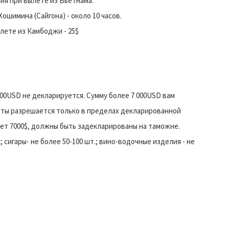
ия при вылете из Вьетнама.
Хошимина (Сайгона) - около 10 часов.
лете из Камбоджи - 25$
00USD не декларируется. Сумму более 7 000USD вам
юты разрешается только в пределах декларированной
ет 7000$, должны быть задекларированы на таможне.
; сигары- не более 50-100 шт.; вино-водочные изделия - не