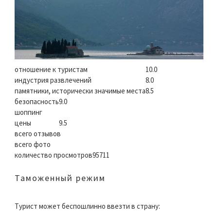
отношение к туристам
10.0
индустрия развлечений
8.0
памятники, исторически значимые места
8.5
безопасность
9.0
шоппинг
цены
9.5
всего отзывов
всего фото
количество просмотров
95711
Таможенный режим
Турист может беспошлинно ввезти в страну: