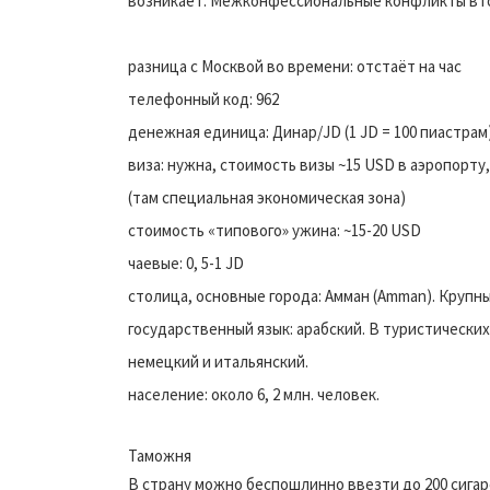
возникает. Межконфессиональные конфликты в г
разница с Москвой во времени: отстаёт на час
телефонный код: 962
денежная единица: Динар/JD (1 JD = 100 пиастрам), 
виза: нужна, стоимость визы ~15 USD в аэропорту
(там специальная экономическая зона)
стоимость «типового» ужина: ~15-20 USD
чаевые: 0, 5-1 JD
столица, основные города: Амман (Amman). Крупные
государственный язык: арабский. В туристически
немецкий и итальянский.
население: около 6, 2 млн. человек.
Таможня
В страну можно беспошлинно ввезти до 200 сигарет