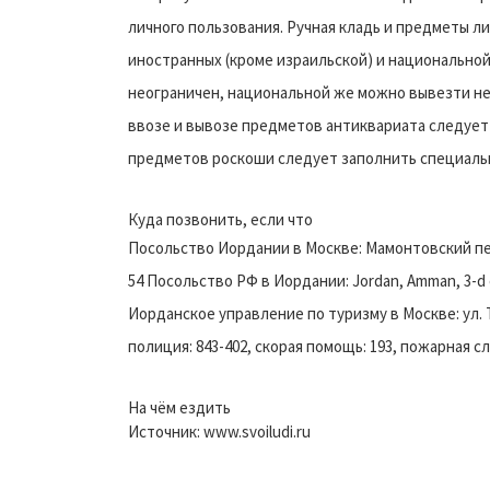
личного пользования. Ручная кладь и предметы л
иностранных (кроме израильской) и национально
неограничен, национальной же можно вывезти не 
ввозе и вывозе предметов антиквариата следует
предметов роскоши следует заполнить специаль
Куда позвонить, если что
Посольство Иордании в Москве: Мамонтовский пер., 3
54 Посольство РФ в Иордании: Jordan, Amman, 3-d circ
Иорданское управление по туризму в Москве: ул. Тр
полиция: 843-402, скорая помощь: 193, пожарная сл
На чём ездить
Источник: www.svoiludi.ru