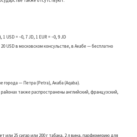
осударстве также отсутствуют.
1 USD = ~0, 7 JD, 1 EUR = ~0, 9 JD
, 20 USD в московском консульстве, в Акабе — бесплатно
 города — Петра (Petra), Акаба (Aqaba).
х районах также распространены английский, французский,
 или 25 сигар или 200 г табака, 2 л вина, парфюмерию для