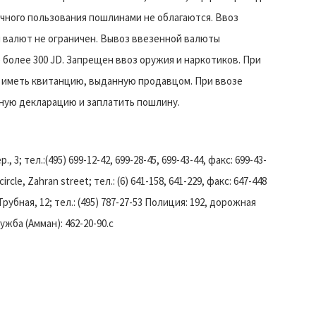
ичного пользования пошлинами не облагаются. Ввоз
й валют не ограничен. Вывоз ввезенной валюты
более 300 JD. Запрещен ввоз оружия и наркотиков. При
 иметь квитанцию, выданную продавцом. При ввозе
ную декларацию и заплатить пошлину.
; тел.:(495) 699-12-42, 699-28-45, 699-43-44, факс: 699-43-
le, Zahran street; тел.: (6) 641-158, 641-229, факс: 647-448
убная, 12; тел.: (495) 787-27-53 Полиция: 192, дорожная
ужба (Амман): 462-20-90.c