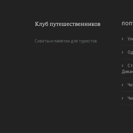
ПОП
Ул
Советы и памятки для туристов
Од
Ст
Диван
Че
Че